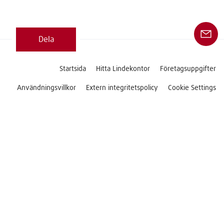
Dela
Startsida
Hitta Lindekontor
Företagsuppgifter
Användningsvillkor
Extern integritetspolicy
Cookie Settings
Kontakt
Följ oss på
Copyright © 2026 Linde Material Handling
Denna webbplats är uteslutande avsedd för
företagskunder.