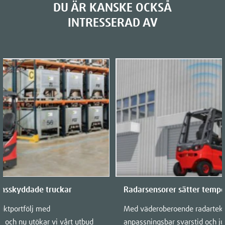
DU ÄR KANSKE OCKSÅ
INTRESSERAD AV
onsskyddade truckar
Radarsensorer sätter tempo
uktportfölj med
Med väderoberoende radartekno
 och nu utökar vi vårt utbud
anpassningsbar svarstid och ju