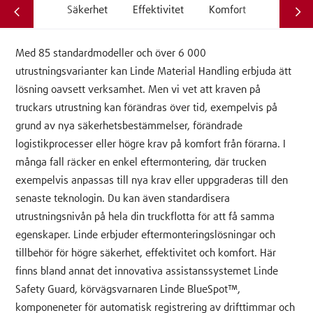
Säkerhet
Effektivitet
Komfort
Med 85 standardmodeller och över 6 000
utrustningsvarianter kan Linde Material Handling erbjuda ätt
lösning oavsett verksamhet. Men vi vet att kraven på
truckars utrustning kan förändras över tid, exempelvis på
grund av nya säkerhetsbestämmelser, förändrade
logistikprocesser eller högre krav på komfort från förarna. I
många fall räcker en enkel eftermontering, där trucken
exempelvis anpassas till nya krav eller uppgraderas till den
senaste teknologin. Du kan även standardisera
utrustningsnivån på hela din truckflotta för att få samma
egenskaper. Linde erbjuder eftermonteringslösningar och
tillbehör för högre säkerhet, effektivitet och komfort. Här
finns bland annat det innovativa assistanssystemet Linde
Safety Guard, körvägsvarnaren Linde BlueSpot™,
komponeneter för automatisk registrering av drifttimmar och