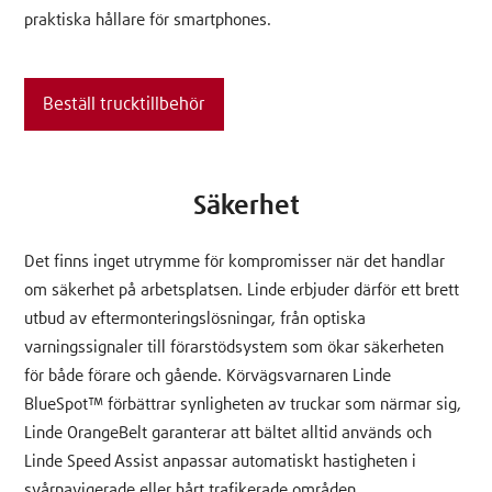
praktiska hållare för smartphones.
Beställ trucktillbehör
Säkerhet
Det finns inget utrymme för kompromisser när det handlar
om säkerhet på arbetsplatsen. Linde erbjuder därför ett brett
utbud av eftermonteringslösningar, från optiska
varningssignaler till förarstödsystem som ökar säkerheten
för både förare och gående. Körvägsvarnaren Linde
BlueSpot™ förbättrar synligheten av truckar som närmar sig,
Linde OrangeBelt garanterar att bältet alltid används och
Linde Speed Assist anpassar automatiskt hastigheten i
svårnavigerade eller hårt trafikerade områden.