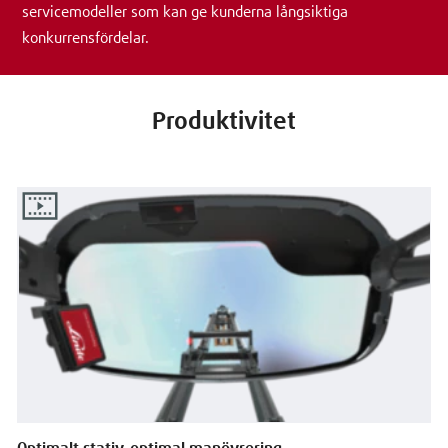
servicemodeller som kan ge kunderna långsiktiga
konkurrensfördelar.
Produktivitet