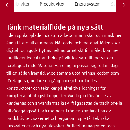
Produktivitet
Produktivitet
Energisystem
Säkerhet:
Tänk materialflöde på nya sätt
I den uppkopplade industrin arbetar människor och maskiner
ännu tätare tillsammans. När gods- och materialflöden styrs
digitalt och gods flyttas helt automatiskt till målet kommer
intelligent logistik att bidra på viktiga sätt till mervärdet i
företaget. Linde Material Handling anpassar sig redan idag
till en sådan framtid. Med samma uppfinningsrikedom som
företagets grundare en gång hade jobbar Lindes
konstruktörer och tekniker på effektiva lösningar för
komplexa intralogistikuppgifter. Med djup förståelse av
kundernas och användarnas krav ifrågasätter de traditionella
tillvägagångssätt och metoder. Från en kombination av
produktivitet, säkerhet och ergonomi uppstår tekniska
innovationer och nya filosofier för fleet management och