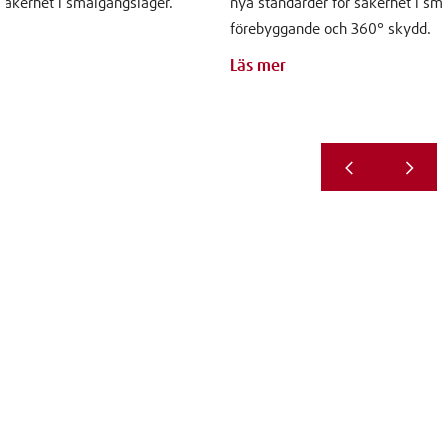
säkerhet i smalgångslager.
nya standarder för säkerhet i smalg
förebyggande och 360° skydd.
Läs mer