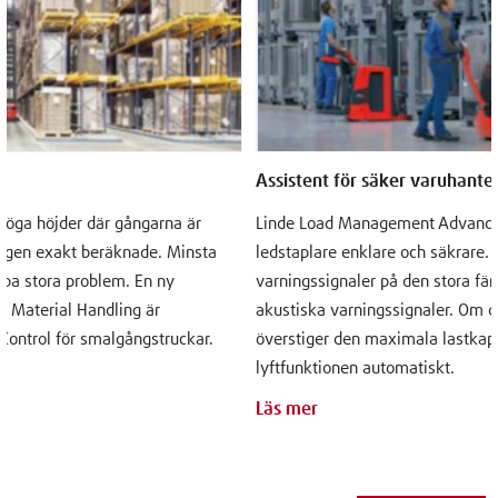
Assistent för säker varuhante
höga höjder där gångarna är
Linde Load Management Advanced
lagen exakt beräknade. Minsta
ledstaplare enklare och säkrare. 
kapa stora problem. En ny
varningssignaler på den stora fä
e Material Handling är
akustiska varningssignaler. Om d
 Control för smalgångstruckar.
överstiger den maximala lastkapa
lyftfunktionen automatiskt.
Läs mer