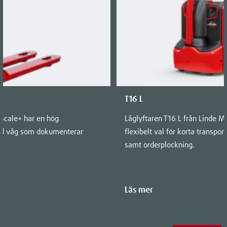
T16 L
Scale+ har en hög
Låglyftaren T16 L från Linde Ma
ggd våg som dokumenterar
flexibelt val för korta transpor
samt orderplockning.
Läs mer