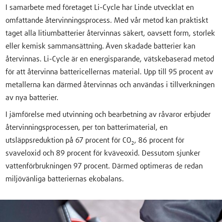
I samarbete med företaget Li-Cycle har Linde utvecklat en
omfattande återvinningsprocess. Med vår metod kan praktiskt
taget alla litiumbatterier återvinnas säkert, oavsett form, storlek
eller kemisk sammansättning. Även skadade batterier kan
återvinnas. Li-Cycle är en energisparande, vätskebaserad metod
för att återvinna battericellernas material. Upp till 95 procent av
metallerna kan därmed återvinnas och användas i tillverkningen
av nya batterier.
I jämförelse med utvinning och bearbetning av råvaror erbjuder
återvinningsprocessen, per ton batterimaterial, en
utsläppsreduktion på 67 procent för CO₂, 86 procent för
svaveloxid och 89 procent för kväveoxid. Dessutom sjunker
vattenförbrukningen 97 procent. Därmed optimeras de redan
miljövänliga batteriernas ekobalans.