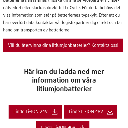
Batterierna kan lämnas tillbaka till alla servicepartner i Linde-
nätverket eller skickas direkt till Li-Cycle. För detta behövs det
viss information som står på batteriernas typskylt. Efter att du
har överfört data kontaktar vår logistikpartner dig direkt och tar
hand om transporten av batterierna.
Vill du återvinna dina litiumjonbatterier? Kontakta oss!
Här kan du ladda ned mer
information om våra
litiumjonbatterier
Linde Li-ION 24V
Linde Li-ION 48V
Linde Li-ION 90V