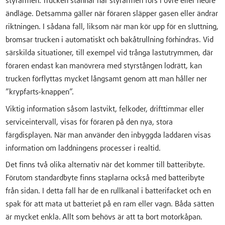
styrarmen. Trucken stannar när styrarmen förs i övre eller nedre
ändläge. Detsamma gäller när föraren släpper gasen eller ändrar
riktningen. I sådana fall, liksom när man kör upp för en sluttning,
bromsar trucken i automatiskt och bakåtrullning förhindras. Vid
särskilda situationer, till exempel vid trånga lastutrymmen, där
föraren endast kan manövrera med styrstången lodrätt, kan
trucken förflyttas mycket långsamt genom att man håller ner
”krypfarts-knappen”.
Viktig information såsom lastvikt, felkoder, drifttimmar eller
serviceintervall, visas för föraren på den nya, stora
färgdisplayen. När man använder den inbyggda laddaren visas
information om laddningens processer i realtid.
Det finns två olika alternativ när det kommer till batteribyte.
Förutom standardbyte finns staplarna också med batteribyte
från sidan. I detta fall har de en rullkanal i batterifacket och en
spak för att mata ut batteriet på en ram eller vagn. Båda sätten
är mycket enkla. Allt som behövs är att ta bort motorkåpan.