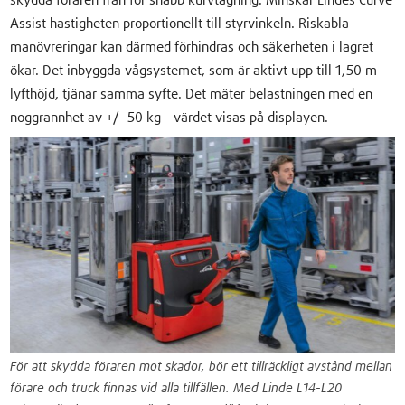
skydda föraren från för snabb kurvtagning. Minskar Lindes Curve
Assist hastigheten proportionellt till styrvinkeln. Riskabla
manövreringar kan därmed förhindras och säkerheten i lagret
ökar. Det inbyggda vågsystemet, som är aktivt upp till 1,50 m
lyfthöjd, tjänar samma syfte. Det mäter belastningen med en
noggrannhet av +/- 50 kg – värdet visas på displayen.
För att skydda föraren mot skador, bör ett tillräckligt avstånd mellan
förare och truck finnas vid alla tillfällen. Med Linde L14-L20