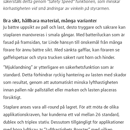
säkerställs detta genom ”Safety Speed” funktionen, som minskar
körhastigheten vid små ändringar av vinkeln på styrarmen.
Bra sikt, hållbara material, många varianter
Ju bättre uppsikt av pall och last, desto tryggare och säkrare kan
staplaren manövreras i smala gångar. Med batteriluckan som är
fasad på framsidan, tar Linde hänsyn till önskemål från många
förare för ännu bättre sikt. Med sänkta gafflar, kan föraren se
gaffelspetsar och styra trucken säkert runt hörn och hinder.
”Mjuklandning” är ytterligare en säkerhetsfunktion som är
standard. Detta förhindrar ryckig hantering av lasten med skador
som resultat, genom att automatiskt minska lyfthastigheten
innan pallen når pallstället eller marken och lasten placeras
försiktigt.
Staplare anses vara all-round på lagret. För att möta de olika
applikationskraven, har kunderna ett val mellan 26 standard,
dublex och triplex stativ. Dessutom tillgängligt för applikationer
med höga lyftkrav är ”Lyfthastighets Booster” med vilken