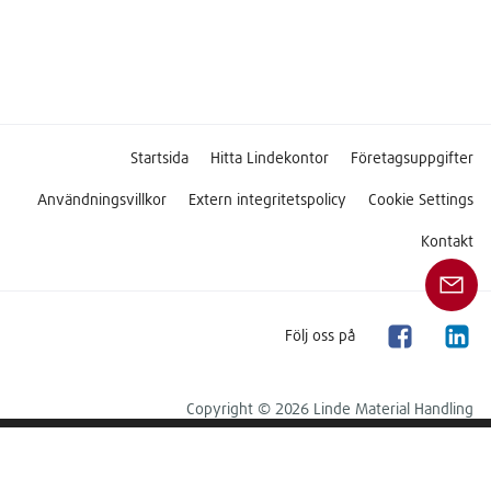
Startsida
Hitta Lindekontor
Företagsuppgifter
Användningsvillkor
Extern integritetspolicy
Cookie Settings
Kontakt
Följ oss på
Copyright © 2026 Linde Material Handling
Denna webbplats är uteslutande avsedd för
företagskunder.