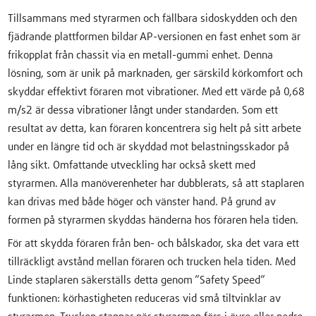
Tillsammans med styrarmen och fällbara sidoskydden och den
fjädrande plattformen bildar AP-versionen en fast enhet som är
frikopplat från chassit via en metall-gummi enhet. Denna
lösning, som är unik på marknaden, ger särskild körkomfort och
skyddar effektivt föraren mot vibrationer. Med ett värde på 0,68
m/s2 är dessa vibrationer långt under standarden. Som ett
resultat av detta, kan föraren koncentrera sig helt på sitt arbete
under en längre tid och är skyddad mot belastningsskador på
lång sikt. Omfattande utveckling har också skett med
styrarmen. Alla manöverenheter har dubblerats, så att staplaren
kan drivas med både höger och vänster hand. På grund av
formen på styrarmen skyddas händerna hos föraren hela tiden.
För att skydda föraren från ben- och bålskador, ska det vara ett
tillräckligt avstånd mellan föraren och trucken hela tiden. Med
Linde staplaren säkerställs detta genom ”Safety Speed”
funktionen: körhastigheten reduceras vid små tiltvinklar av