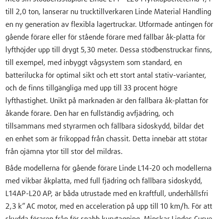
till 2,0 ton, lanserar nu trucktillverkaren Linde Material Handling
en ny generation av flexibla lagertruckar. Utformade antingen för
gående förare eller för stående förare med fällbar åk-platta för
lyfthöjder upp till drygt 5,30 meter. Dessa stödbenstruckar finns,
till exempel, med inbyggt vågsystem som standard, en
batterilucka för optimal sikt och ett stort antal stativ-varianter,
och de finns tillgängliga med upp till 33 procent högre
lyfthastighet. Unikt på marknaden är den fällbara åk-plattan för
åkande förare. Den har en fullständig avfjädring, och
tillsammans med styrarmen och fällbara sidoskydd, bildar det
en enhet som är frikoppad från chassit. Detta innebär att stötar
från ojämna ytor till stor del mildras.
Både modellerna för gående förare Linde L14-20 och modellerna
med vikbar åkplatta, med full fjädring och fällbara sidoskydd,
L14AP-L20 AP, är båda utrustade med en kraftfull, underhållsfri
2,3 k” AC motor, med en acceleration på upp till 10 km/h. För att