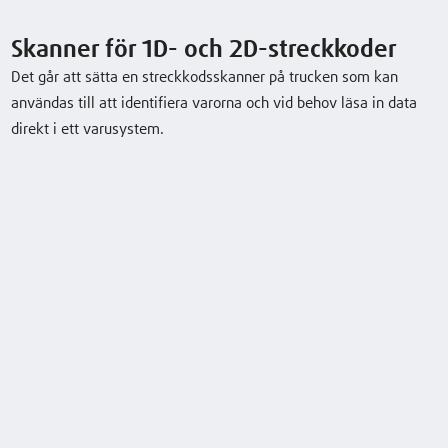
K-MATIC hög lyft
1,45 (t)
14350 (13950)
80 / 840 (V)/(
Skanner för 1D- och 2D-streckkoder
(mm)
kWh
Det går att sätta en streckkodsskanner på trucken som kan
användas till att identifiera varorna och vid behov läsa in data
Ladda ner datablad
direkt i ett varusystem.
Tillval
Skanner för 1D- och 2D-streckkoder
Teleskop­ och triplexmaster
Moduluppbyggt truckkoncept