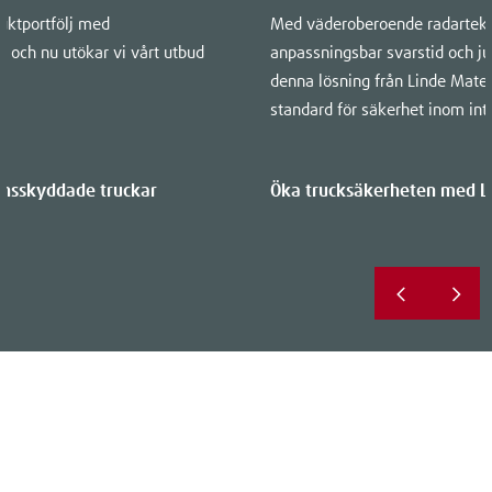
uktportfölj med
Med väderoberoende radartekno
 och nu utökar vi vårt utbud
anpassningsbar svarstid och ju
denna lösning från Linde Mater
standard för säkerhet inom intr
onsskyddade truckar
Öka trucksäkerheten med Li