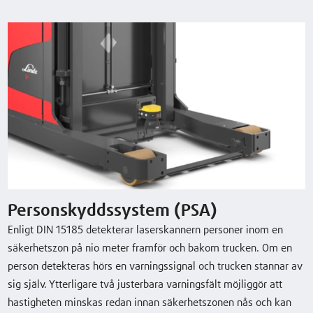
Teknisk data
Personskyddssystem (PSA)
Enligt DIN 15185 detekterar laserskannern personer inom en
Model
Lyftkapacitet/last
Lyft
Körhastighet,
säkerhetszon på nio meter framför och bakom trucken. Om en
med/utan last
person detekteras hörs en varningssignal och trucken stannar av
sig själv. Ytterligare två justerbara varningsfält möjliggör att
K-Exempel 0,7
0,7 (t)
5600 (mm)
9 / 9 km/h
hastigheten minskas redan innan säkerhetszonen nås och kan