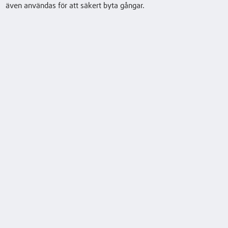
även användas för att säkert byta gångar.
K-Exempel 0,9
0,9 (t)
7200 (mm)
14 / 14 km/h
K-Exempel 1,5
1,5 (t)
15650 (mm)
11,1 / 11,1 km/
Ladda ner datablad
Ladda ner broschyr
Tillval
Personskyddssystem (PSA)