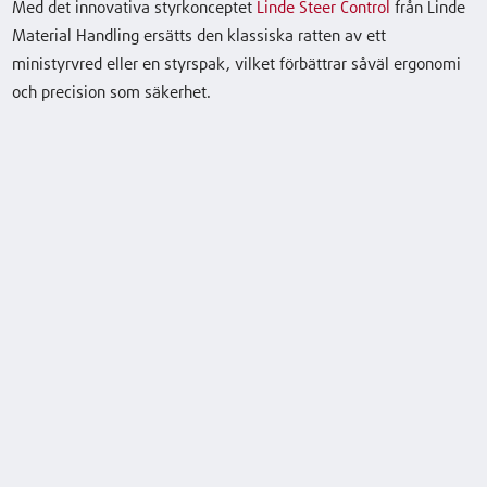
Med det innovativa styrkonceptet
Linde Steer Control
från Linde
Material Handling ersätts den klassiska ratten av ett
E30L Container
3,0 (t)
2995 (mm)
20 / 20 km/h
ministyrvred eller en styrspak, vilket förbättrar såväl ergonomi
och precision som säkerhet.
E35HL
3,5 (t)
3295 (mm)
20 / 20 km/h
E35HL Container
3,5 (t)
3295 (mm)
20 / 20 km/h
E35L
3,5 (t)
2995 (mm)
20 / 20 km/h
E35L Container
3,5 (t)
2995 (mm)
20 / 20 km/h
Läs mer
Ladda ner datablad