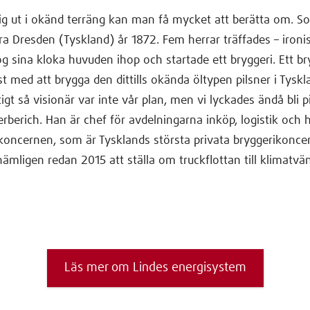
g ut i okänd terräng kan man få mycket att berätta om. S
a Dresden (Tyskland) år 1872. Fem herrar träffades – ironis
log sina kloka huvuden ihop och startade ett bryggeri. Ett b
rst med att brygga den dittills okända öltypen pilsner i Tysk
gt så visionär var inte vår plan, men vi lyckades ändå bli pi
erberich. Han är chef för avdelningarna inköp, logistik och h
oncernen, som är Tysklands största privata bryggerikoncer
mligen redan 2015 att ställa om truckflottan till klimatvänli
Läs mer om Lindes energisystem