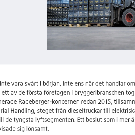
inte vara svårt i början, inte ens när det handlar o
m ett av de första företagen i bryggeribranschen tog
erade Radeberger-koncernen redan 2015, tillsa
ial Handling, steget från dieseltruckar till elektrisk
ll de tyngsta lyftsegmenten. Ett beslut som i mer ä
isade sig lönsamt.