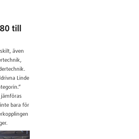
0 till
skilt, även
ertechnik,
dertechnik.
ldrivna Linde
tegorin.”
e jämföras
inte bara för
terkopplingen
ger.