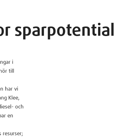
or sparpotential
ngar i
ör till
n har vi
ang Klee,
diesel- och
bar en
s resurser;