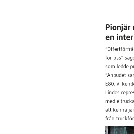
Pionjär
en inter
”Offertförfr
för oss” säg
som ledde pr
”Anbudet sam
E80. Vi kund
Lindes repre
med eltruckar
att kunna jä
från truckfö