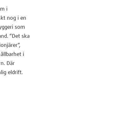
om i
kt nog i en
ryggeri som
land. ”Det ska
onjärer”,
ållbarhet i
n. Där
g eldrift.