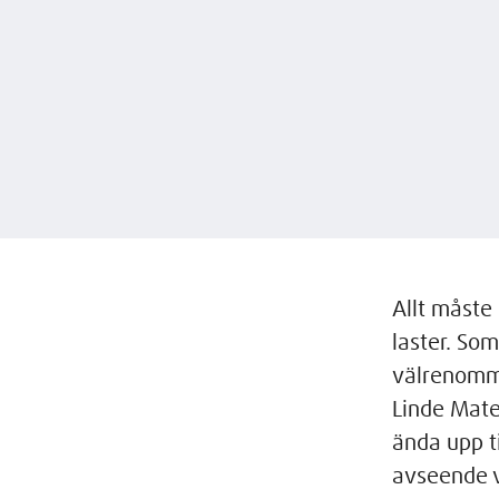
Allt måste 
laster. So
välrenomm
Linde Mater
ända upp ti
avseende v