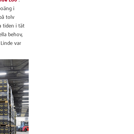
nde E80
.
poäng i
på tolv
 tiden i tät
lla behov,
 Linde var