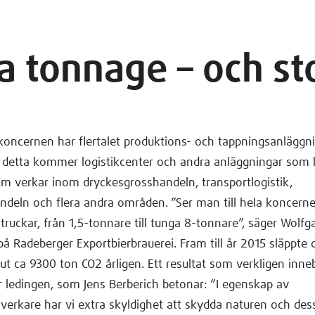
ga tonnage – och st
oncernen har flertalet produktions- och tappningsanläggni
ll detta kommer logistikcenter och andra anläggningar som h
om verkar inom dryckesgrosshandeln, transportlogistik,
ndeln och flera andra områden. ”Ser man till hela koncerne
truckar, från 1,5-tonnare till tunga 8-tonnare”, säger Wolfg
 på Radeberger Exportbierbrauerei. Fram till år 2015 släppte 
 ut ca 9300 ton CO2 årligen. Ett resultat som verkligen inne
 ledingen, som Jens Berberich betonar: ”I egenskap av
llverkare har vi extra skyldighet att skydda naturen och des