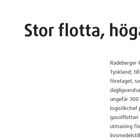
Stor flotta, hö
Radeberger-k
Tyskland; ti
företaget, s
dagligvaruha
ungefär 300 
logistikchef
gasolflottan
utmaning för
livsmedelsti