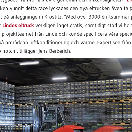
tygades framför allt av ergonomin och finkänsligheten i
Li
ucken vunnit detta race lyckades den nya eltrucken även ta 
et på anläggningen i Krostitz. ”Med över 3000 driftstimmar 
k
Lindes eltruck
verkligen inget gratis; samtidigt stod vi hela
projektteamet från Linde och kunde specificera våra specie
 på områdena luftkonditionering och värme. Expertisen från
 notch”, tillägger Jens Berberich.