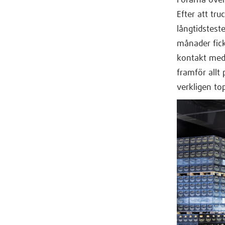
Förarna över
Efter att tr
långtidstest
månader fic
kontakt med 
framför allt
verkligen top