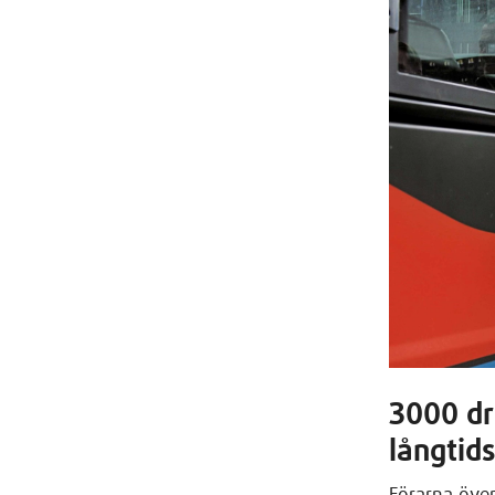
3000 dri
långtid