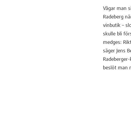
Vågar man si
Radeberg när
vinbutik – s
skulle bli fö
medges: Rikti
säger Jens B
Radeberger-k
beslöt man nä