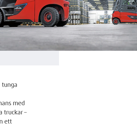
m tunga
mmans med
a truckar –
n ett