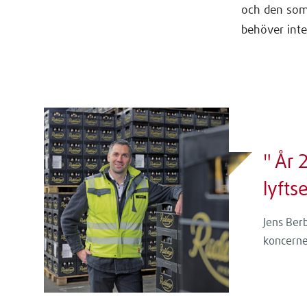
och den som 
behöver inte
År 
lyft
Jens Berb
koncern