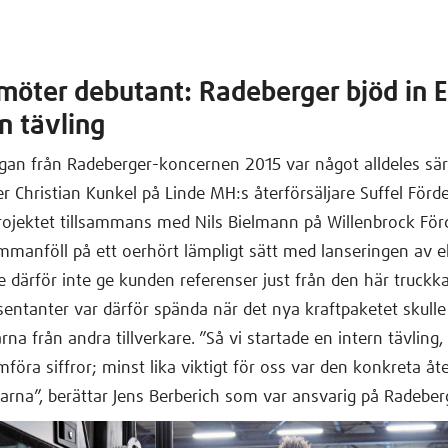
 möter debutant: Radeberger bjöd in E8
n tävling
ågan från Radeberger-koncernen 2015 var något alldeles sär
er Christian Kunkel på Linde MH:s återförsäljare Suffel Förd
ojektet tillsammans med Nils Bielmann på Willenbrock För
manföll på ett oerhört lämpligt sätt med lanseringen av e
e därför inte ge kunden referenser just från den här truckka
sentanter var därför spända när det nya kraftpaketet skull
na från andra tillverkare. ”Så vi startade en intern tävling, 
mföra siffror; minst lika viktigt för oss var den konkreta å
rarna”, berättar Jens Berberich som var ansvarig på Radeber