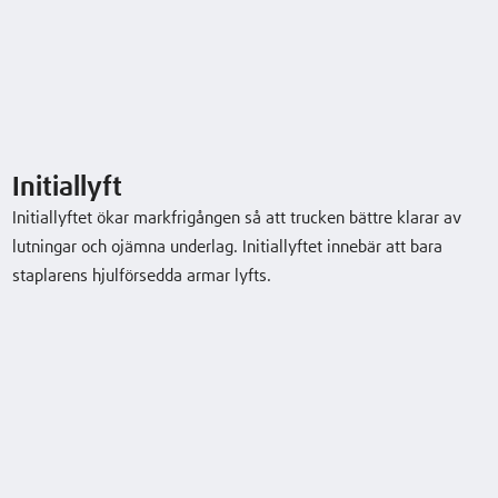
Service
Teknisk data
Initiallyft
Initiallyftet ökar markfrigången så att trucken bättre klarar av
Model
Lyftkapacitet/last
Lyft
Körhastighet,
lutningar och ojämna underlag. Initiallyftet innebär att bara
med/utan last
staplarens hjulförsedda armar lyfts.
L14AP
1,4 (t)
2844 (mm)
4/4 6/6 (8/10)
km/h
L16AP
1,6 (t)
2844 (mm)
4/4 6/6 (8/10)
km/h
L20AP
2,0 (t)
2684 (mm)
4/4 6/6 (7,5/1
km/h