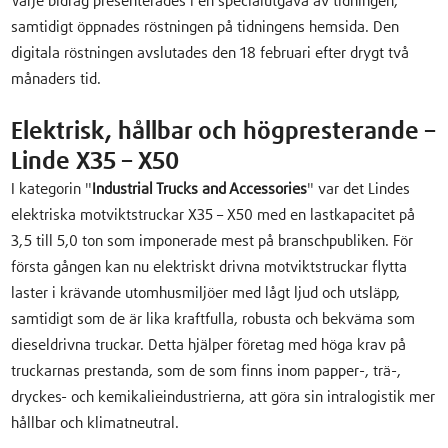
Varje bidrag presenterades i en specialutgåva av tidningen,
samtidigt öppnades röstningen på tidningens hemsida. Den
digitala röstningen avslutades den 18 februari efter drygt två
månaders tid.
Elektrisk, hållbar och högpresterande –
Linde X35 – X50
I kategorin "
Industrial Trucks and Accessories
" var det Lindes
elektriska motviktstruckar X35 – X50 med en lastkapacitet på
3,5 till 5,0 ton som imponerade mest på branschpubliken. För
första gången kan nu elektriskt drivna motviktstruckar flytta
laster i krävande utomhusmiljöer med lågt ljud och utsläpp,
samtidigt som de är lika kraftfulla, robusta och bekväma som
dieseldrivna truckar. Detta hjälper företag med höga krav på
truckarnas prestanda, som de som finns inom papper-, trä-,
dryckes- och kemikalieindustrierna, att göra sin intralogistik mer
hållbar och klimatneutral.