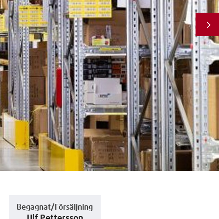
Begagnat/Försäljning
Ulf Pettersson