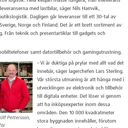
ktiv logistik. Hela kedjan måste fungera; från inleverans
utleveranserna med lastbilar, säger Nils Hamvik,
butikslogistik. Dagligen går leveranser till ett 30-tal av
 Sverige, Norge och Finland. Det är ett brett sortiment av
 Från teknik och presentartiklar till gadgets och
l mobiltelefoner samt datortillbehör och gamingutrustning.
– Vi är duktiga på prylar med allt vad det
innebär, säger lagerchefen Lars Sterling.
Vår största utmaning är att hänga med i
utvecklingen av elektronik och tillbehör
till digitala enheter. Det löser vi genom
att ha inköpsexperter inom dessa
områden. Den 10 000 kvadratmeter
, Ulf Pettersson,
stora byggnaden innehåller, förutom
för