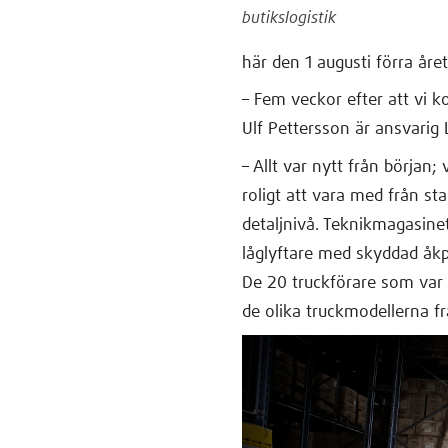
butikslogistik
här den 1 augusti förra året 
– Fem veckor efter att vi ko
Ulf Pettersson är ansvarig 
– Allt var nytt från början;
roligt att vara med från st
detaljnivå. Teknikmagasinets
låglyftare med skyddad åkpl
De 20 truckförare som var m
de olika truckmodellerna f