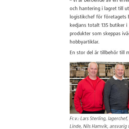
– Vi är beroende av en effe
och hantering i lagret till 
logistikchef för företagets 
kedjans totalt 135 butiker i
produkter som skeppas iväg.
hobbyartiklar.
En stor del är tillbehör til
Fr.v.: Lars Sterling, lagerchef
Linde, Nils Hamvik, ansvarig 