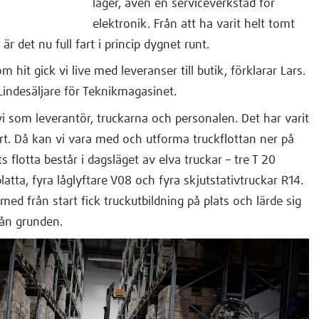
lager, även en serviceverkstad för
elektronik. Från att ha varit helt tomt
är det nu full fart i princip dygnet runt.
m hit gick vi live med leveranser till butik, förklarar Lars.
Lindesäljare för Teknikmagasinet.
 vi som leverantör, truckarna och personalen. Det har varit
art. Då kan vi vara med och utforma truckflottan ner på
 flotta består i dagsläget av elva truckar – tre T 20
atta, fyra låglyftare V08 och fyra skjutstativtruckar R14.
ed från start fick truckutbildning på plats och lärde sig
rån grunden.