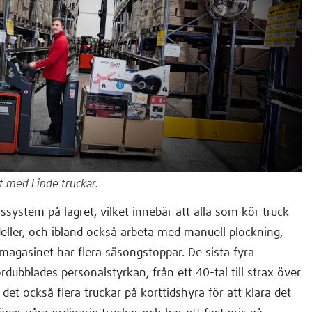
t med Linde truckar.
nssystem på lagret, vilket innebär att alla som kör truck
ller, och ibland också arbeta med manuell plockning,
magasinet har flera säsongstoppar. De sista fyra
rdubblades personalstyrkan, från ett 40-tal till strax över
et också flera truckar på korttidshyra för att klara det