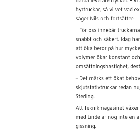
hårda leveranstrycket. – Vi 
hyrtruckar, så vi vet vad e
säger Nils och fortsätter:
– För oss innebär truckarna
snabbt och säkert. Idag ha
att öka beror på hur myck
volymer ökar konstant och 
omsättningshastighet, dest
– Det märks ett ökat beho
skjutstativtruckar redan nu
Sterling.
Att Teknikmagasinet växer
med Linde är nog inte en a
gissning.