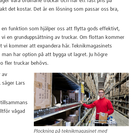
äger våra ordinarie truckar och har ett fast pris på
xakt det kostar. Det är en lösning som passar oss bra,
 en funktion som hjälper oss att flytta gods effektivt,
r vi en grunduppsättning av truckar. Om flottan kommer
et vi kommer att expandera här. Teknikmagasinets
man har option på att bygga ut lagret. Ju högre
o fler truckar behövs.
v av
, säger Lars
 tillsammans
lltför vågad
Plockning på teknikmagasinet med