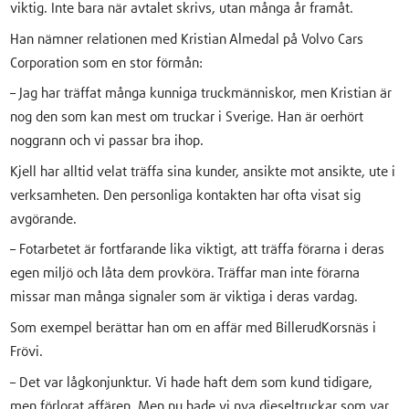
viktig. Inte bara när avtalet skrivs, utan många år framåt.
Han nämner relationen med Kristian Almedal på Volvo Cars
Corporation som en stor förmån:
– Jag har träffat många kunniga truckmänniskor, men Kristian är
nog den som kan mest om truckar i Sverige. Han är oerhört
noggrann och vi passar bra ihop.
Kjell har alltid velat träffa sina kunder, ansikte mot ansikte, ute i
verksamheten. Den personliga kontakten har ofta visat sig
avgörande.
– Fotarbetet är fortfarande lika viktigt, att träffa förarna i deras
egen miljö och låta dem provköra. Träffar man inte förarna
missar man många signaler som är viktiga i deras vardag.
Som exempel berättar han om en affär med BillerudKorsnäs i
Frövi.
– Det var lågkonjunktur. Vi hade haft dem som kund tidigare,
men förlorat affären. Men nu hade vi nya dieseltruckar som var