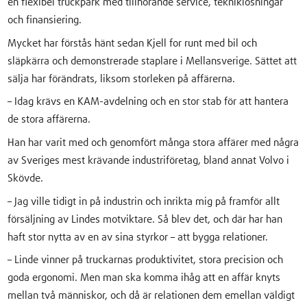
en flexibel truckpark med tillhörande service, tekniklösningar
och finansiering.
Mycket har förstås hänt sedan Kjell for runt med bil och
släpkärra och demonstrerade staplare i Mellansverige. Sättet att
sälja har förändrats, liksom storleken på affärerna.
– Idag krävs en KAM-avdelning och en stor stab för att hantera
de stora affärerna.
Han har varit med och genomfört många stora affärer med några
av Sveriges mest krävande industriföretag, bland annat Volvo i
Skövde.
– Jag ville tidigt in på industrin och inrikta mig på framför allt
försäljning av Lindes motviktare. Så blev det, och där har han
haft stor nytta av en av sina styrkor – att bygga relationer.
– Linde vinner på truckarnas produktivitet, stora precision och
goda ergonomi. Men man ska komma ihåg att en affär knyts
mellan två människor, och då är relationen dem emellan väldigt