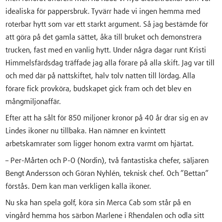
idealiska för pappersbruk. Tyvärr hade vi ingen hemma med
roterbar hytt som var ett starkt argument. Så jag bestämde för
att göra på det gamla sättet, åka till bruket och demonstrera
trucken, fast med en vanlig hytt. Under några dagar runt Kristi
Himmelsfärdsdag träffade jag alla förare på alla skift. Jag var till
och med där på nattskiftet, halv tolv natten till lördag. Alla
förare fick provköra, budskapet gick fram och det blev en
mångmiljonaffär.
Efter att ha sålt för 850 miljoner kronor på 40 år drar sig en av
Lindes ikoner nu tillbaka. Han nämner en kvintett
arbetskamrater som ligger honom extra varmt om hjärtat.
– Per-Mårten och P-O (Nordin), två fantastiska chefer, säljaren
Bengt Andersson och Göran Nyhlén, teknisk chef. Och ”Bettan”
förstås. Dem kan man verkligen kalla ikoner.
Nu ska han spela golf, köra sin Merca Cab som står på en
vingård hemma hos särbon Marlene i Rhendalen och odla sitt