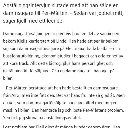
Anställningsintervjun slutade med att han sålde en
dammsugare till Per-Mårten. – Sedan var jobbet mitt,
säger Kjell med ett leende.
Dammsugarförsäljningen är givetvis bara en del av sanningen
bakom Kjells karriärstart på Linde. Han hade ett par år bakom
sig som dammsugarförsäljare på Electrolux, hade lastbils- och
bussförarutbildning, ekonomistudier i bagaget och erfarenhet av
att köra truck. Allt detta bidrog, plus hans personlighet och
inställning till försäljning. Och en dammsugare i bagaget på
bilen.
– Per-Mårten berättade att han hade beställt en dammsugare
från AEG, men inte fått den. Det var hans fru inte så glad åt. Men
du vet, som dammsugarförsäljare hade jag alltid med mig en
maskin i bilen. Den hämtade jag och löste Per-Mårtens problem.
Sen fick jag skriva på anställningsavtalet.
Löst problem har Kjell gjort åt många kunder genom åren. Han