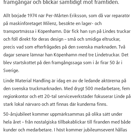
framgångar och blickar samtidigt mot framtiden.
Allt började 1974 när Per-Mårten Eriksson, som då var reparatör
på maskinföretaget Milenz, besökte en lager- och
transportmässa i Köpenhamn. Där fick han syn på Lindes truckar
och föll direkt för deras design – små och smidiga eltruckar,
precis vad som efterfrågades på den svenska marknaden. Två
dagar senare lämnar han Köpenhamn med tre Lindetruckar. Det
blev startskottet på den framgångssaga som i år firar 50 år i
Sverige.
Linde Material Handling är idag en av de ledande aktörerna på
den svenska truckmarknaden. Med drygt 500 medarbetare, fem
regionkontor och ett 20-tal serviceverkstäder fokuserar Linde på
stark lokal närvaro och att finnas där kunderna finns.
50-årsjubileet kommer uppmärksammas på olika sätt under
hela året – från nostalgiska tillbakablickar till firanden med både
kunder och medarbetare. I höst kommer jubileumsevent hållas